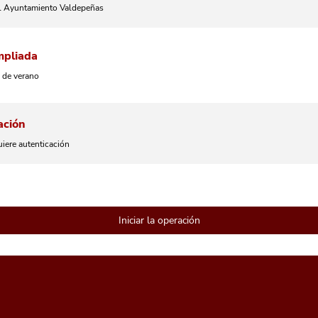
del Ayuntamiento Valdepeñas
mpliada
 de verano
ación
uiere autenticación